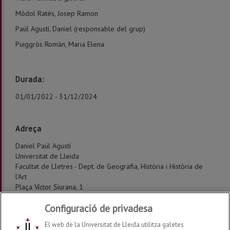
Mòdol Ratés, Josep Ramon
Paül Agustí, Daniel (responsable del grup)
Puiggròs Román, Maria Elena
Durada:
01/01/2022 - 31/12/2024
Adreça
Daniel Paül Agustí
Universitat de Lleida
Facultat de Lletres - Dept. de Geografia, Història i Història de
l'Art
Plaça Víctor Siurana, 1
25003 Lleida
Configuració de privadesa
Tel. 973 7021 74
El web de la Universitat de Lleida utilitza galetes