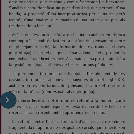
densitat entre el que es coneix com a frontstage i el backstage.
S’analitza com identificar un punt d’equilibri que permeti, d’una
banda, la projecció d’una imatge atractiva per al turista, però
també, d’una imatge que mantingui una atractivitat per als
residents de la localitat.
- Anàlisi de l´evolució històrica de la ciutat catalana en l´època
contemporània, amb èmfasi en la història del pensament sobre
el planejament urbà, la formació de les trames urbanes
(morfologia) i en els agents (marcadament els promotors
immobiliaris) que hi intervenen. Així mateix s´ha prestat atenció a
la gestió i polítiques urbanes de les institucions públiques.
- El pensament territorial que ha dut a l´establiment de les
divisions territorials catalanes i espanyoles des del segle XIX,
així com en les aportacions del pensament sobre el territori al
món de la ciència (ciències naturals i geografia).
- L´evolució històrica del territori en relació a la modernització
de les activitats econòmiques. Aquesta és una de les línies de
recerca iniciada recentment i a aprofundir en un futur.
- La relación entre l´actual formació d´una ciutat creixentment
fragmentada i l´aparició de desigualtats socials que reflecteixen
els problemes de la creixent rigidesa de l´estratificació social,