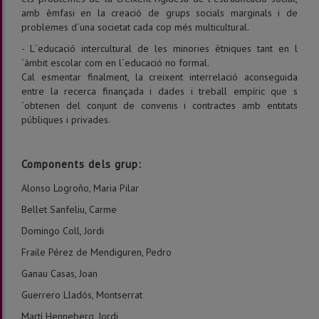
amb èmfasi en la creació de grups socials marginals i de
problemes d´una societat cada cop més multicultural.
- L´educació intercultural de les minories ètniques tant en l
´àmbit escolar com en l´educació no formal.
Cal esmentar finalment, la creixent interrelació aconseguida
entre la recerca finançada i dades i treball empíric que s
´obtenen del conjunt de convenis i contractes amb entitats
públiques i privades.
Components dels grup:
Alonso Logroño, Maria Pilar
Bellet Sanfeliu, Carme
Domingo Coll, Jordi
Fraile Pérez de Mendiguren, Pedro
Ganau Casas, Joan
Guerrero Lladós, Montserrat
Martí Henneberg, Jordi