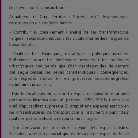
Les seves aportacions inclouen:
Actualment, el Grup Territori i Societat està desenvolupant
recerques en els següents àmbits:
- Contribuir al coneixement i anàlisi de les transformacions
físiques i socioeconòmiques a les ciutats intermèdies i espais de
baixa densitat.
- Analitzar les dinàmiques, estratègies i polítiques urbanes.
Reflexionar sobre les dinàmiques urbanes i les polítiques
urbanístiques neoliberals que s’han desplegat des de darrers
del segle passat, les seves característiques i conseqüències,
amb especial atenció en els processos sociodemogràfics,
econòmics i urbanístics.
- Estudis focalitzats en transport i espais de baixa densitat amb
perspectiva històrica (per al període 1850–2021) i amb una
visió d’aplicabilitat al present. El grup té una especial atenció en
les infraestructures de transport com a instrument a partir dels
quals es pot consolidar un espai comú i integrat.
- Caracterització de la imatge i gestió dels espais turístics.
S’analitza la relació espacial que es dona en els espais de baixa