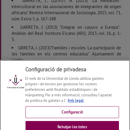
GARRETA, J.; LLEVOT, N. (2013) "La mediación
intercultural en las asociaciones de inmigrantes de origen
africano". Revista Internacional de Sociologia, 2013, vol. 71,
núm. Extra 1, p. 167-188.
GARRETA, J. (2013) "Emigrar en cayuco a Europa".
Análisis del Real Instituto Elcano (ARI), 2013, vol. 16, p. 1-
5.
GRRETA, J. (2013)"Famílies i escoles. La participació de
les famílies en els centres educatius". Ajuntament de
Lleida.
Configuració de privadesa
Darrera modificació:
dimarts, 23 de de novembre de 2021
El web de la Universitat de Lleida utilitza galetes
pròpies i de tercers per gestionar les vostres
preferències amb finalitats estadístiques i de
màrqueting. Per a més informació, consulteu l’apartat
de política de galetes a l'
Avís legal
Departament de Geografia, Història i Història de l'Art
2026
© | Telf: +34 973 702131
Configuració
Contactar
Rebutjar-les totes