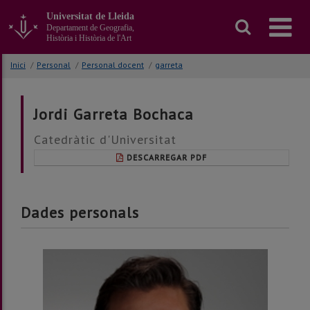
Anar
Universitat de Lleida
al
Departament de Geografia,
contingut
Història i Història de l'Art
principal
de
Inici
/
Personal
/
Personal docent
/
garreta
la
pàgina
Jordi Garreta Bochaca
Catedràtic d'Universitat
DESCARREGAR PDF
Dades personals