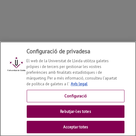
Configuració de privadesa
El web de la Universitat de Lleida utilitza galetes
pròpies i de tercers per gestionar les vostres
preferències amb finalitats estadístiques i de
màrqueting. Per a més informació, consulteu l’apartat
de política de galetes a l'
Avís legal
Departament de Geografia, Història i Història de l'Art
2026
© | Telf: +34 973 702131
Configuració
Contactar
Rebutjar-les totes
Universitat de Lleida
Acceptar totes