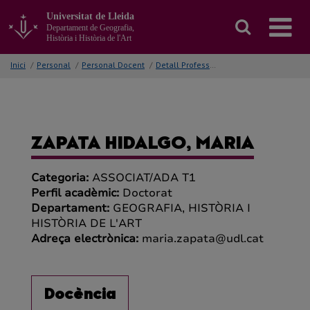
Anar
Universitat de Lleida
al
Departament de Geografia,
contingut
Història i Història de l'Art
principal
de
Inici
/
Personal
/
Personal Docent
/
Detall Professor/a
la
pàgina