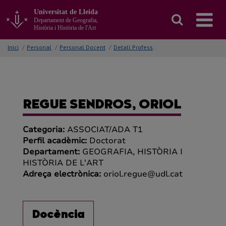
Anar
Universitat de Lleida
al
Departament de Geografia,
contingut
Història i Història de l'Art
principal
de
Inici
/
Personal
/
Personal Docent
/
Detall Professor/a
la
pàgina