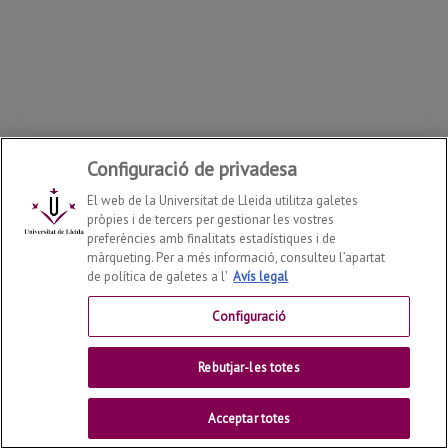
Configuració de privadesa
El web de la Universitat de Lleida utilitza galetes
pròpies i de tercers per gestionar les vostres
preferències amb finalitats estadístiques i de
màrqueting. Per a més informació, consulteu l’apartat
de política de galetes a l'
Avís legal
Departament de Geografia, Història i Història de l'Art
2026
© | Telf: +34 973 702131
Configuració
Contactar
Rebutjar-les totes
Universitat de Lleida
Acceptar totes