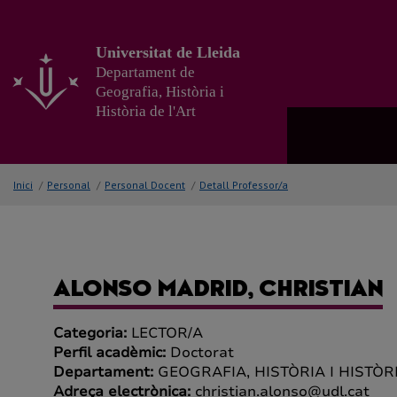
Anar
al
contingut
Universitat de Lleida
principal
Departament de
de
Geografia, Història i
la
Història de l'Art
pàgina
Inici
/
Personal
/
Personal Docent
/
Detall Professor/a