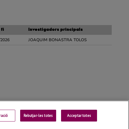
ració
Rebutjar-les totes
Contactar
Acceptar totes
Universitat de Lleida