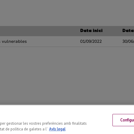
Configu
Telf: +34 973 702131
s per gestionar les vostres preferències amb finalitats
at de política de galetes a l'
Avís legal