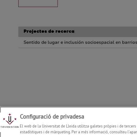
Configuració de privadesa
Departament de Geografia, Història i Història de l'Art
2026
© | 
El web de la Universitat de Lleida utilitza galetes pròpies i de tercer
estadístiques i de màrqueting. Per a més informació, consulteu l’apart