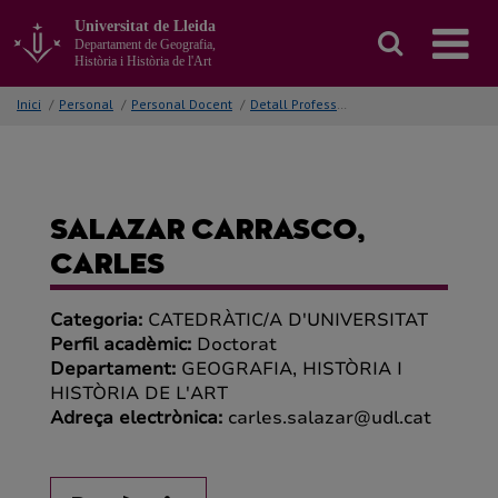
Anar
Universitat de Lleida
al
Departament de Geografia,
contingut
Història i Història de l'Art
principal
de
Inici
/
Personal
/
Personal Docent
/
Detall Professor/a
la
pàgina