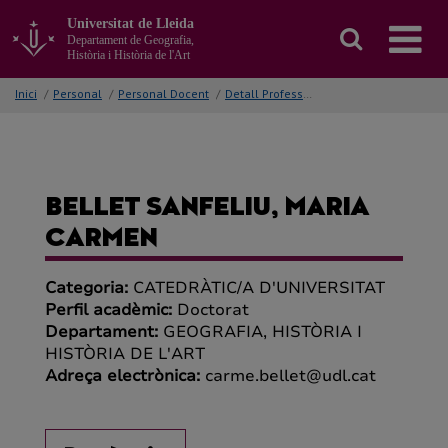
Anar
Universitat de Lleida
al
Departament de Geografia,
contingut
Història i Història de l'Art
principal
de
Inici
/
Personal
/
Personal Docent
/
Detall Professor/a
la
pàgina