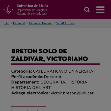
Anar
Universitat de Lleida
al
Departament de Geografia,
contingut
Història i Història de l'Art
principal
de
Inici
/
Personal
/
Personal Docent
/
Detall Professor/a
la
pàgina