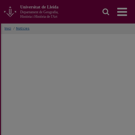
Anar
Universitat de Lleida
al
Departament de Geografia,
contingut
Història i Història de l'Art
principal
de
Inici
/
Notícies
la
pàgina