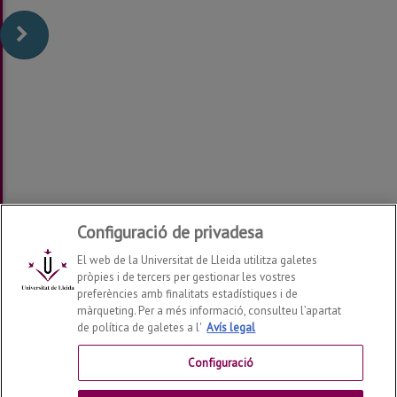
Configuració de privadesa
El web de la Universitat de Lleida utilitza galetes
pròpies i de tercers per gestionar les vostres
preferències amb finalitats estadístiques i de
màrqueting. Per a més informació, consulteu l’apartat
de política de galetes a l'
Avís legal
Departament de Geografia, Història i Història de l'Art
2026
© | Telf: +34 973 702131
Configuració
Contactar