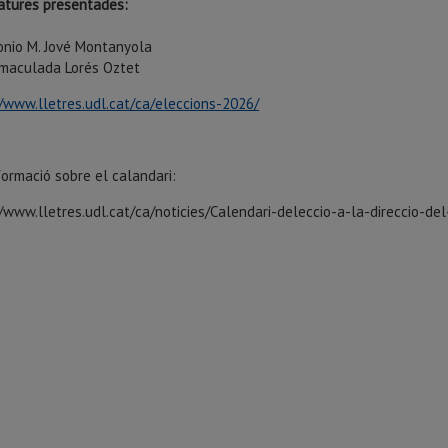
atures presentades:
tonio M. Jové Montanyola
mmaculada Lorés Oztet
//www.lletres.udl.cat/ca/eleccions-2026/
ormació sobre el calandari:
/www.lletres.udl.cat/ca/noticies/Calendari-deleccio-a-la-direccio-de