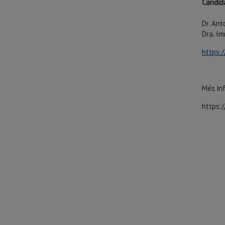
Candid
Dr. An
Dra. I
https:
Més inf
https:/