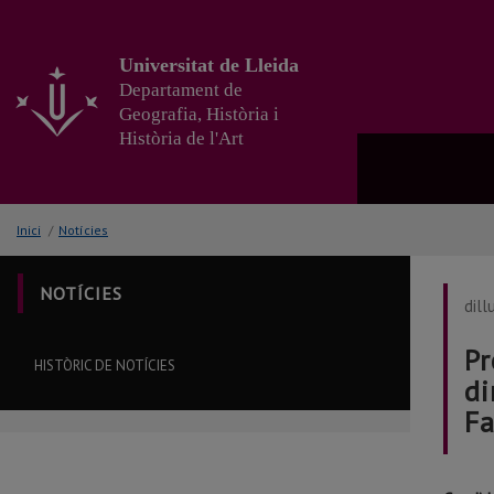
Anar
al
contingut
Universitat de Lleida
principal
Departament de
de
Geografia, Història i
la
Història de l'Art
pàgina
Inici
/
Notícies
NOTÍCIES
dill
Pr
HISTÒRIC DE NOTÍCIES
di
Fa