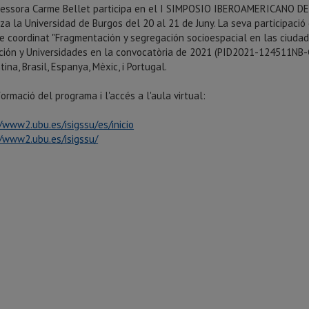
fessora Carme Bellet participa en el I SIMPOSIO IBEROAMERICANO
za la Universidad de Burgos del 20 al 21 de Juny. La seva participació
e coordinat "Fragmentación y segregación socioespacial en las ciudad
ción y Universidades en la convocatòria de 2021 (
PID2021-124511NB-
tina, Brasil, Espanya, Mèxic, i Portugal.
ormació del programa i l'accés a l'aula virtual:
//www2.ubu.es/isigssu/
es/inicio
//www2.ubu.es/isigssu/