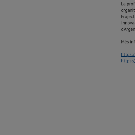
La pro
organit
Project
Innova
d'Argen
Més inf
https:
https: