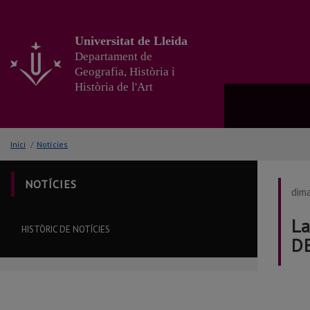
Anar
al
contingut
Universitat de Lleida
principal
Departament de
de
Geografia, Història i
la
Història de l'Art
pàgina
Inici
/
Notícies
NOTÍCIES
dima
La
HISTÒRIC DE NOTÍCIES
D