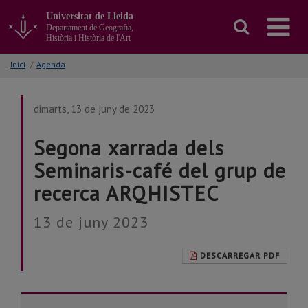
Anar
Universitat de Lleida
al
Departament de Geografia,
contingut
Història i Història de l'Art
principal
de
Inici
/
Agenda
la
pàgina
dimarts, 13 de juny de 2023
Segona xarrada dels
Seminaris-café del grup de
recerca ARQHISTEC
13 de juny 2023
DESCARREGAR PDF