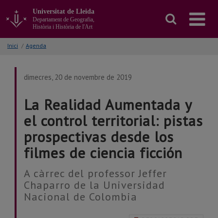
Anar
Universitat de Lleida
al
Departament de Geografia,
contingut
Història i Història de l'Art
principal
de
Inici
/
Agenda
la
pàgina
dimecres, 20 de novembre de 2019
La Realidad Aumentada y
el control territorial: pistas
prospectivas desde los
filmes de ciencia ficción
A càrrec del professor Jeffer
Chaparro de la Universidad
Nacional de Colombia