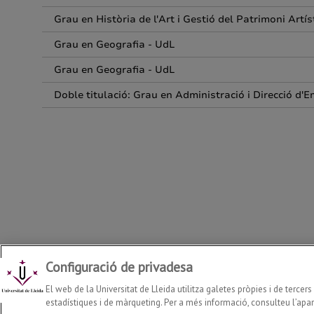
Configuració de privadesa
Departament de Geografia, Història i Història de l'Art
2026
© | 
El web de la Universitat de Lleida utilitza galetes pròpies i de tercer
estadístiques i de màrqueting. Per a més informació, consulteu l’apart