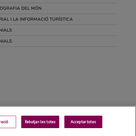
ració
Rebutjar-les totes
Contactar
Acceptar totes
Universitat de Lleida