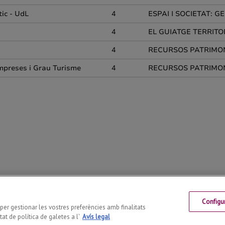
Configu
Telf: +34 973 702131
s per gestionar les vostres preferències amb finalitats
at de política de galetes a l'
Avís legal