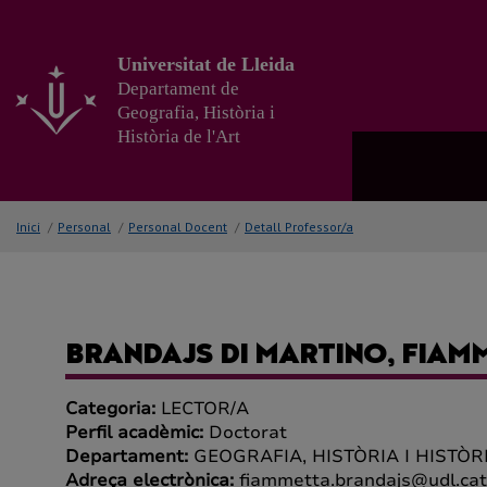
Anar
al
contingut
Universitat de Lleida
principal
Departament de
de
Geografia, Història i
la
Història de l'Art
pàgina
Inici
/
Personal
/
Personal Docent
/
Detall Professor/a